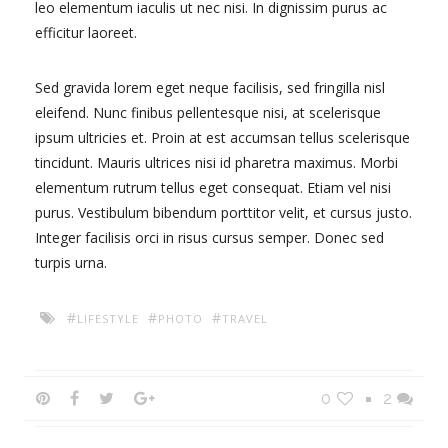
leo elementum iaculis ut nec nisi. In dignissim purus ac
efficitur laoreet.
Sed gravida lorem eget neque facilisis, sed fringilla nisl
eleifend. Nunc finibus pellentesque nisi, at scelerisque
ipsum ultricies et. Proin at est accumsan tellus scelerisque
tincidunt. Mauris ultrices nisi id pharetra maximus. Morbi
elementum rutrum tellus eget consequat. Etiam vel nisi
purus. Vestibulum bibendum porttitor velit, et cursus justo.
Integer facilisis orci in risus cursus semper. Donec sed
turpis urna.
#
#
#
LIFESTYLE
PHOTO
TRAVEL
0
2