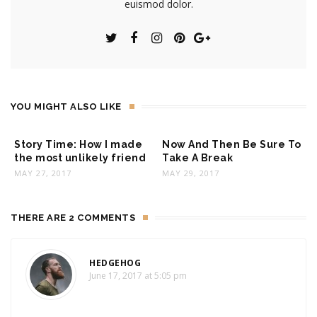
euismod dolor.
YOU MIGHT ALSO LIKE
Story Time: How I made
Now And Then Be Sure To
F
the most unlikely friend
Take A Break
U
MAY 27, 2017
MAY 29, 2017
J
THERE ARE 2 COMMENTS
HEDGEHOG
June 17, 2017 at 5:05 pm